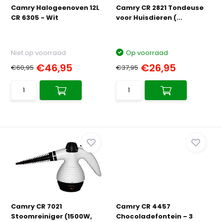
Camry Halogeenoven 12L
Camry CR 2821 Tondeuse
CR 6305 - Wit
voor Huisdieren (...
Niet op voorraad
Op voorraad
€46,95
€26,95
€60,95
€37,95
Camry CR 7021
Camry CR 4457
Stoomreiniger (1500W,
Chocoladefontein – 3