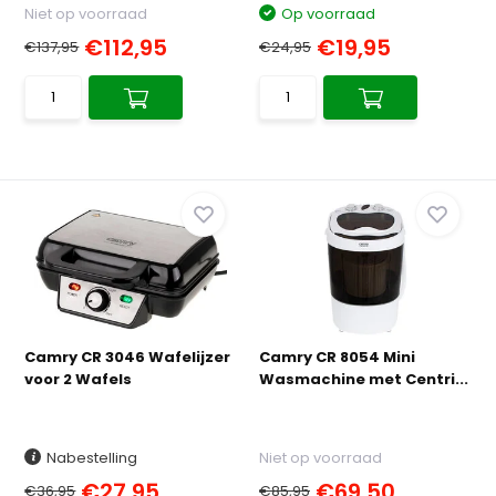
Niet op voorraad
Op voorraad
€112,95
€19,95
€137,95
€24,95
Camry CR 3046 Wafelijzer
Camry CR 8054 Mini
voor 2 Wafels
Wasmachine met Centri...
Nabestelling
Niet op voorraad
€27,95
€69,50
€36,95
€85,95