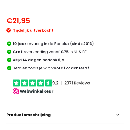
€21,95
Tijdelijk uitverkocht
10 jaar
ervaring in de Benelux (
sinds 2013
)
Gratis
verzending vanaf
€75
in NL & BE
Altijd
14 dagen bedenktijd
Betalen zoals je wilt,
vooraf
of
achteraf
Productomschrijving