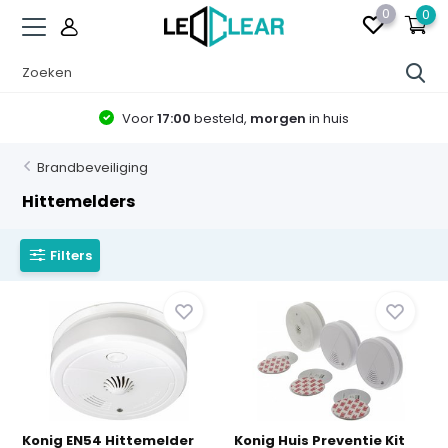
0
0
Voor
17:00
besteld,
morgen
in huis
Brandbeveiliging
Hittemelders
Filters
Konig EN54 Hittemelder
Konig Huis Preventie Kit