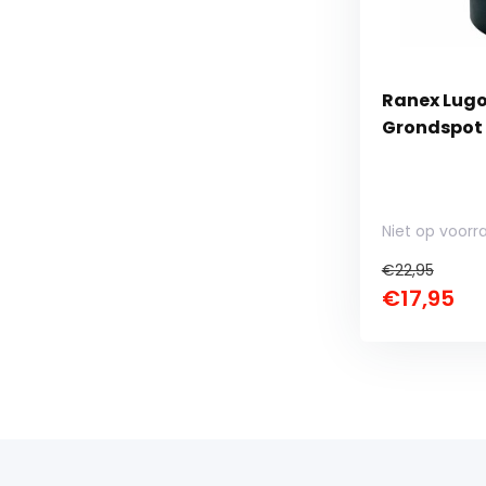
Ranex Lugo
Grondspot 
Niet op voorr
€22,95
€17,95