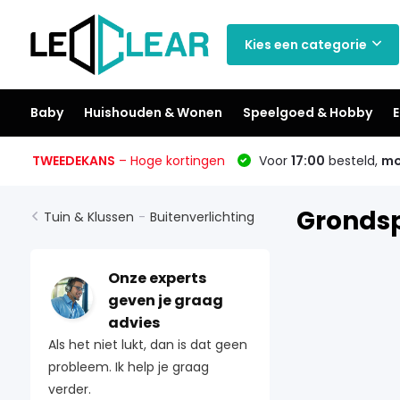
Kies een categorie
Baby
Huishouden & Wonen
Speelgoed & Hobby
E
TWEEDEKANS
– Hoge kortingen
Voor
17:00
besteld,
mo
Gronds
Tuin & Klussen
-
Buitenverlichting
Onze experts
geven je graag
advies
Als het niet lukt, dan is dat geen
probleem. Ik help je graag
verder.