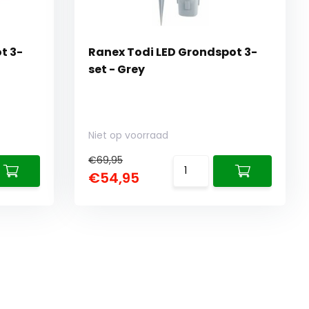
t 3-
Ranex Todi LED Grondspot 3-
set - Grey
Niet op voorraad
€69,95
€54,95