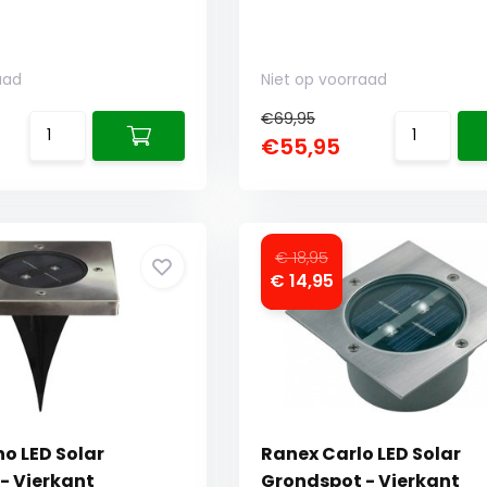
aad
Niet op voorraad
€69,95
€55,95
€ 18,95
€ 14,95
o LED Solar
Ranex Carlo LED Solar
- Vierkant
Grondspot - Vierkant