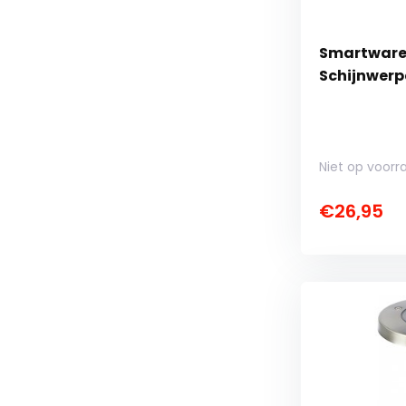
Smartwares
Schijnwerpe
Niet op voorr
€26,95