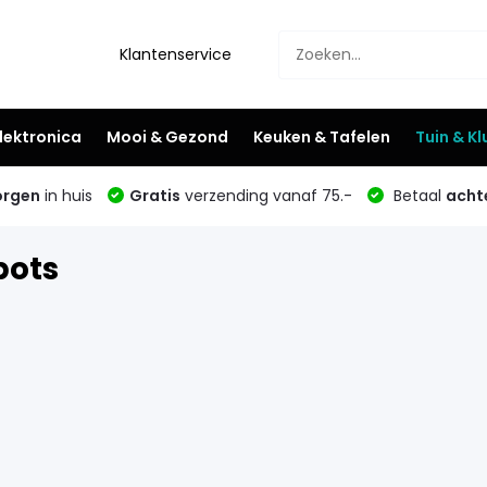
Klantenservice
lektronica
Mooi & Gezond
Keuken & Tafelen
Tuin & K
rgen
in huis
Gratis
verzending vanaf 75.-
Betaal
acht
pots