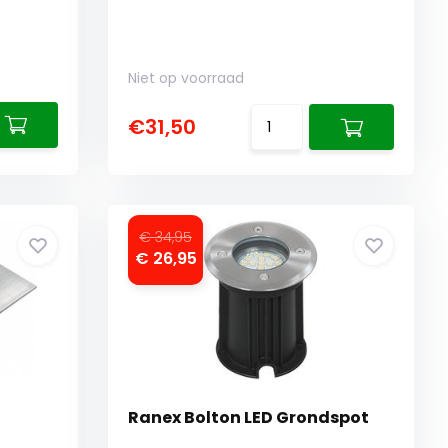
Niet op voorraad
€31,50
€ 34,95
€ 26,95
Ranex Bolton LED Grondspot