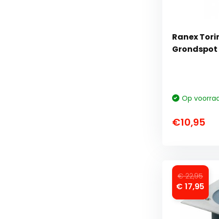
Ranex Torin
Grondspot 
Op voorra
€10,95
€ 22,95
€ 17,95