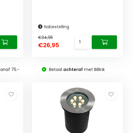
Nabestelling
€34,95
€26,95
anaf 75.-
Betaal
achteraf
met Billink