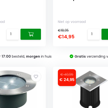
aad
Niet op voorraad
€18,95
€14,95
r
17:00
besteld,
morgen
in huis
Gratis
verzending v
€ 40,95
€ 24,95