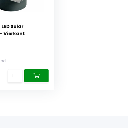
 LED Solar
- Vierkant
aad