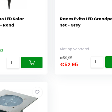
o LED Solar
Ranex Evita LED Grondpo
- Rond
set - Grey
Niet op voorraad
ad
€59,95
€52,95