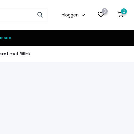
0
0
Inloggen
lussen
eraf
met Billink