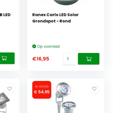
B LED
Ranex Carlo LED Solar
Grondspot - Rond
Op voorraad
€16,95
€ 69,95
€ 54,95