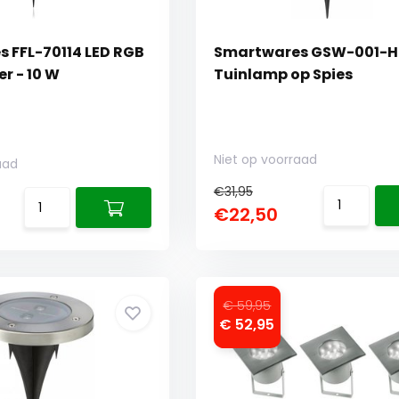
 FFL-70114 LED RGB
Smartwares GSW-001-H
r - 10 W
Tuinlamp op Spies
Niet op voorraad
aad
€31,95
€22,50
€ 59,95
€ 52,95