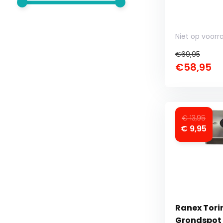
Niet op voorr
€69,95
€58,95
€ 13,95
€ 9,95
Ranex Torin
Grondspot 