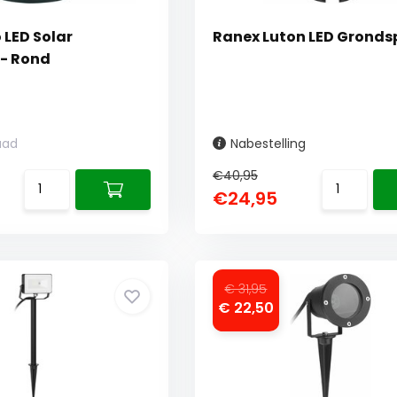
 LED Solar
Ranex Luton LED Gronds
- Rond
aad
Nabestelling
€40,95
€24,95
€ 31,95
€ 22,50