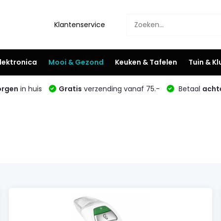
Klantenservice
lektronica
Mooi & Gezond
Keuken & Tafelen
Tuin & K
rgen
in huis
Gratis
verzending vanaf 75.-
Betaal
acht