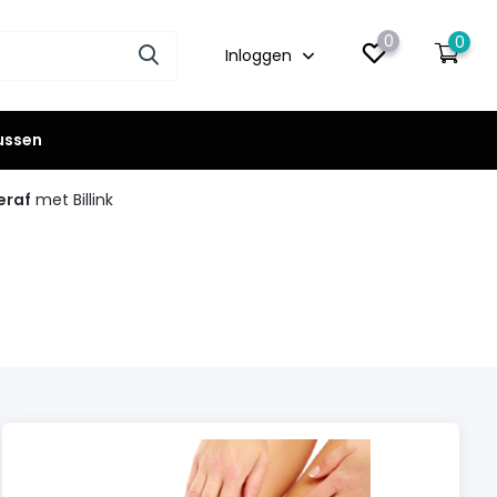
0
0
Inloggen
lussen
eraf
met Billink