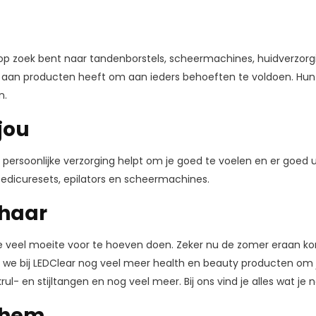
nu op zoek bent naar tandenborstels, scheermachines, huidverzorgi
t aan producten heeft om aan ieders behoeften te voldoen. Hun 
n.
jou
ersoonlijke verzorging helpt om je goed te voelen en er goed ui
pedicuresets, epilators en scheermachines.
 haar
r te veel moeite voor te hoeven doen. Zeker nu de zomer eraan k
e bij LEDClear nog veel meer health en beauty producten om je
l- en stijltangen en nog veel meer. Bij ons vind je alles wat je 
 hem