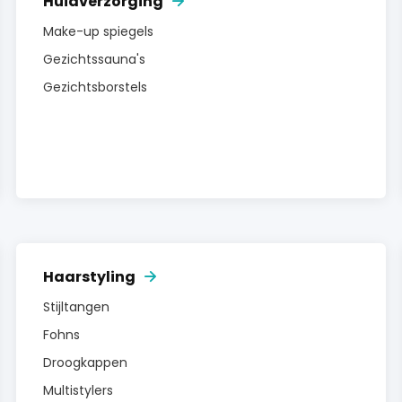
Huidverzorging
Make-up spiegels
Gezichtssauna's
Gezichtsborstels
Haarstyling
Stijltangen
Fohns
Droogkappen
Multistylers