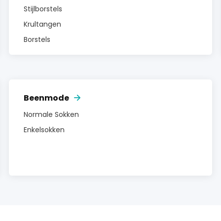
Stijlborstels
Krultangen
Borstels
Beenmode
Normale Sokken
Enkelsokken