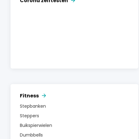
Corona zelftesten
Fitness
Stepbanken
Steppers
Buikspierwielen
Dumbbells