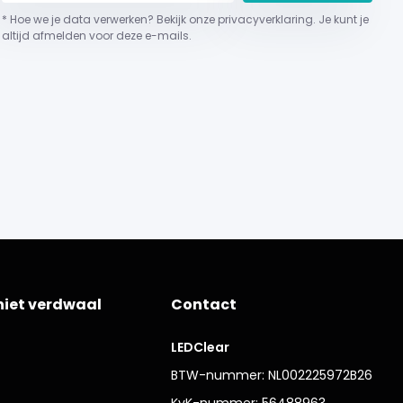
* Hoe we je data verwerken? Bekijk onze privacyverklaring. Je kunt je
altijd afmelden voor deze e-mails.
niet verdwaal
Contact
LEDClear
BTW-nummer: NL002225972B26