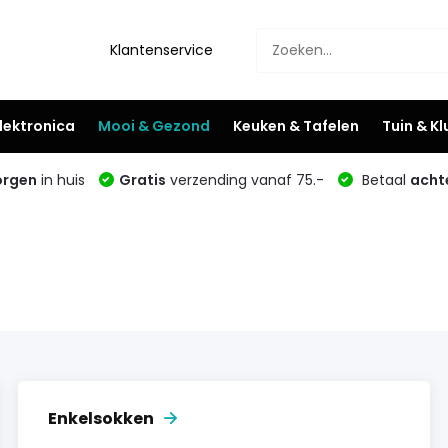
Klantenservice
lektronica
Mooi & Gezond
Keuken & Tafelen
Tuin & K
rgen
in huis
Gratis
verzending vanaf 75.-
Betaal
acht
Enkelsokken