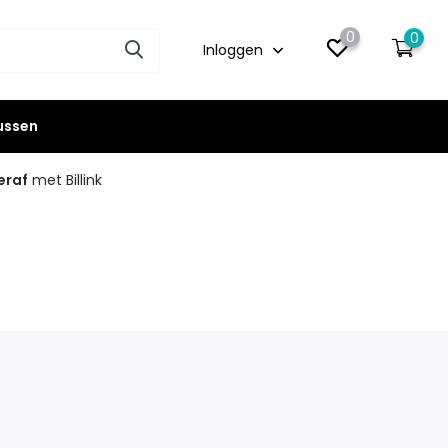
0
0
Inloggen
lussen
eraf
met Billink