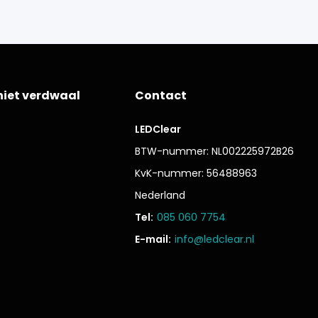
niet verdwaal
Contact
LEDClear
BTW-nummer: NL002225972B26
KvK-nummer: 56488963
Nederland
Tel:
085 060 7754
E-mail:
info@ledclear.nl