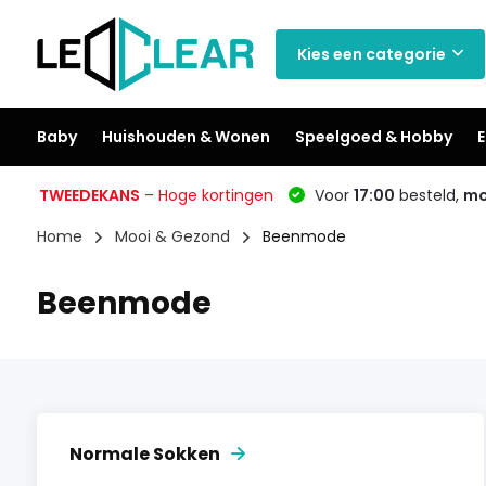
Kies een categorie
Baby
Huishouden & Wonen
Speelgoed & Hobby
E
TWEEDEKANS
– Hoge kortingen
Voor
17:00
besteld,
mo
Home
Mooi & Gezond
Beenmode
Beenmode
Normale Sokken