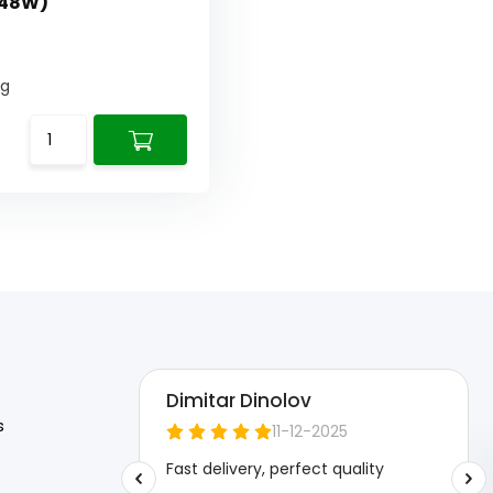
-48W)
ng
s