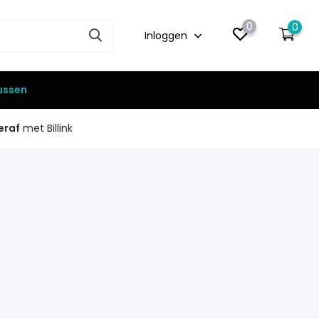
0
0
Inloggen
lussen
eraf
met Billink