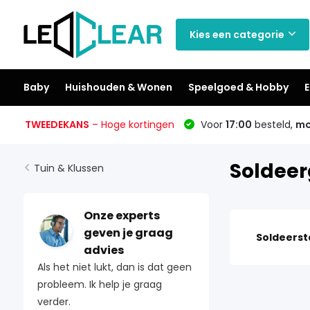
Kies een categorie
Baby
Huishouden & Wonen
Speelgoed & Hobby
E
TWEEDEKANS
– Hoge kortingen
Voor
17:00
besteld,
mo
Soldee
Tuin & Klussen
Onze experts
geven je graag
Soldeerst
advies
Als het niet lukt, dan is dat geen
probleem. Ik help je graag
verder.