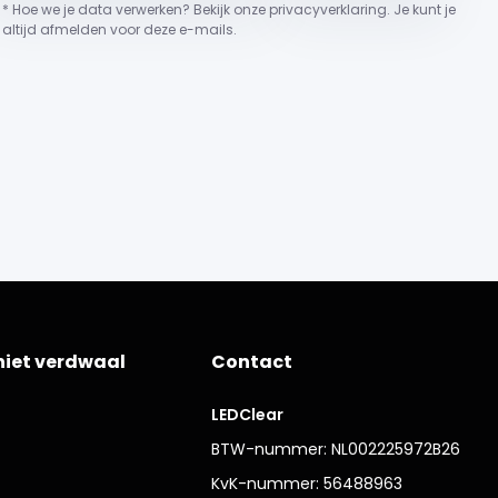
* Hoe we je data verwerken? Bekijk onze privacyverklaring. Je kunt je
altijd afmelden voor deze e-mails.
niet verdwaal
Contact
LEDClear
BTW-nummer: NL002225972B26
KvK-nummer: 56488963