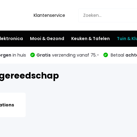
Klantenservice
lektronica
Mooi & Gezond
Keuken & Tafelen
Tuin & K
rgen
in huis
Gratis
verzending vanaf 75.-
Betaal
acht
rgereedschap
ations