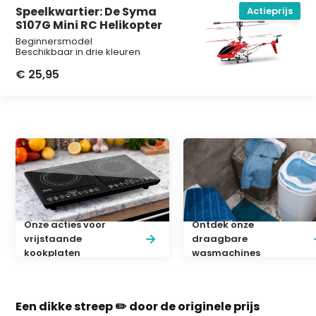
Speelkwartier: De Syma
Actieprijs
S107G Mini RC Helikopter
Beginnersmodel
Beschikbaar in drie kleuren
€ 25,95
Onze acties voor
Ontdek onze
vrijstaande
draagbare
kookplaten
wasmachines
Een dikke streep ✏️ door de originele prijs