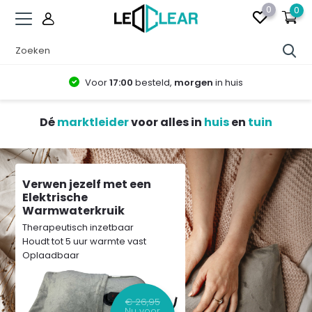
0
0
Gratis
verzending vanaf 75.-
Dé
marktleider
voor alles in
huis
en
tuin
Verwen jezelf met een
Elektrische
Warmwaterkruik
Therapeutisch inzetbaar
Houdt tot 5 uur warmte vast
Oplaadbaar
€ 26,95
Nu voor