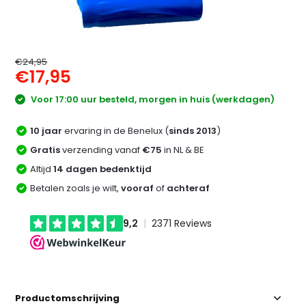
€24,95
€17,95
Voor 17:00 uur besteld, morgen in huis (werkdagen)
10 jaar
ervaring in de Benelux (
sinds 2013
)
Gratis
verzending vanaf
€75
in NL & BE
Altijd
14 dagen bedenktijd
Betalen zoals je wilt,
vooraf
of
achteraf
Productomschrijving