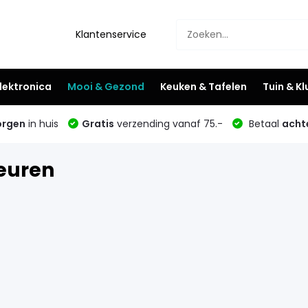
Klantenservice
lektronica
Mooi & Gezond
Keuken & Tafelen
Tuin & K
rgen
in huis
Gratis
verzending vanaf 75.-
Betaal
acht
euren