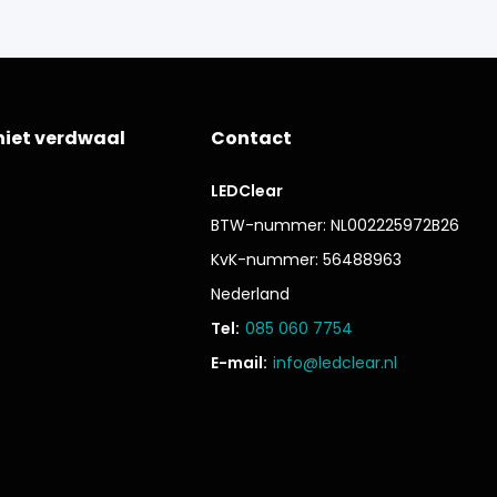
niet verdwaal
Contact
LEDClear
BTW-nummer: NL002225972B26
KvK-nummer: 56488963
Nederland
Tel:
085 060 7754
E-mail:
info@ledclear.nl