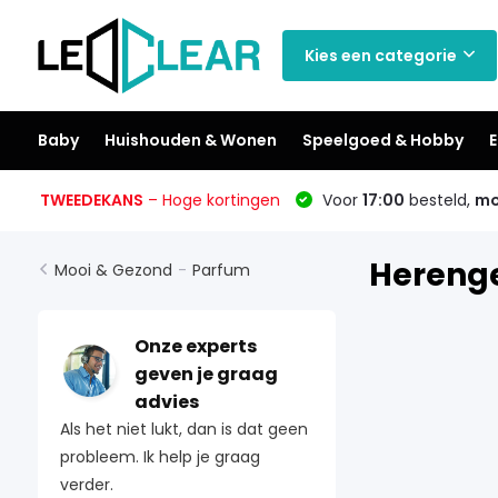
Kies een categorie
Baby
Huishouden & Wonen
Speelgoed & Hobby
E
TWEEDEKANS
– Hoge kortingen
Voor
17:00
besteld,
mo
Hereng
Mooi & Gezond
-
Parfum
Onze experts
geven je graag
advies
Als het niet lukt, dan is dat geen
probleem. Ik help je graag
verder.