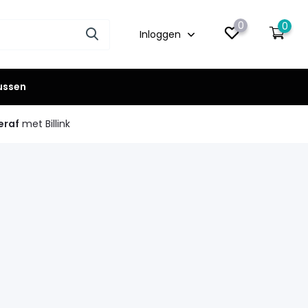
0
0
Inloggen
lussen
eraf
met Billink