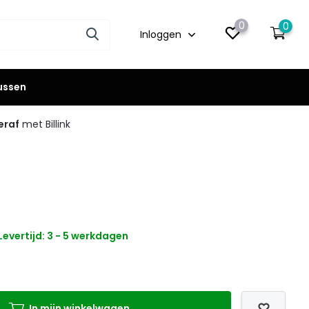
0
0
Inloggen
lussen
eraf
met Billink
Levertijd: 3 - 5 werkdagen
In mijn winkelwagen