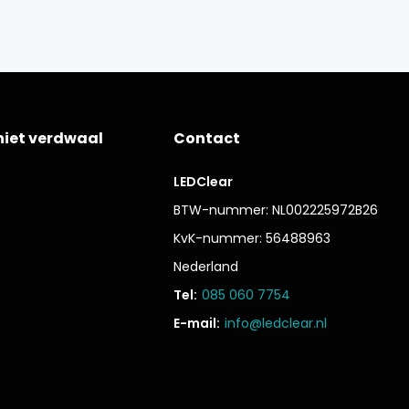
niet verdwaal
Contact
LEDClear
BTW-nummer: NL002225972B26
KvK-nummer: 56488963
Nederland
Tel:
085 060 7754
E-mail:
info@ledclear.nl