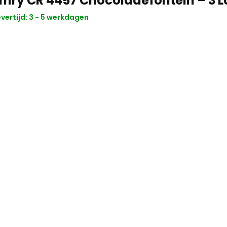
mry CR 4457 Chocoladefontein – 3 
vertijd: 3 - 5 werkdagen