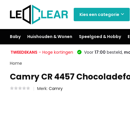
Kies een categorie
Baby
Huishouden & Wonen
Speelgoed & Hobby
E
TWEEDEKANS
– Hoge kortingen
Voor
17:00
besteld,
mo
Home
Camry CR 4457 Chocoladefo
Merk:
Camry