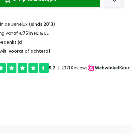
in de Benelux (
sinds 2013
)
ng vanaf
€75
in NL & BE
bedenktijd
wilt,
vooraf
of
achteraf