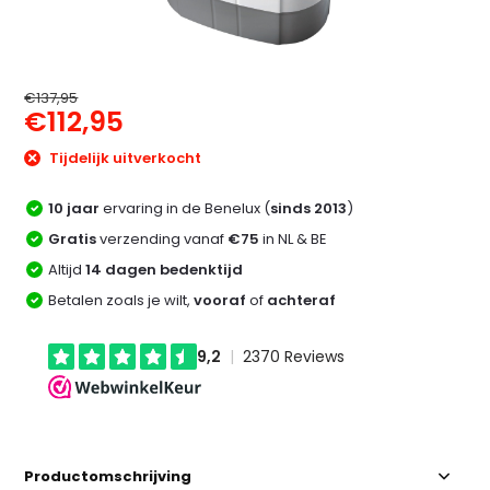
€137,95
€112,95
Tijdelijk uitverkocht
10 jaar
ervaring in de Benelux (
sinds 2013
)
Gratis
verzending vanaf
€75
in NL & BE
Altijd
14 dagen bedenktijd
Betalen zoals je wilt,
vooraf
of
achteraf
Productomschrijving