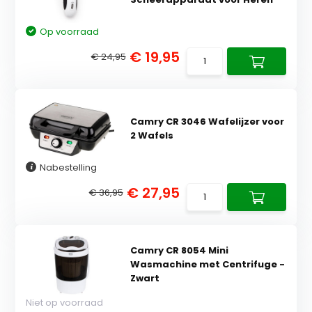
Op voorraad
€ 19,95
€ 24,95
Camry CR 3046 Wafelijzer voor
2 Wafels
Nabestelling
€ 27,95
€ 36,95
Camry CR 8054 Mini
Wasmachine met Centrifuge -
Zwart
Niet op voorraad