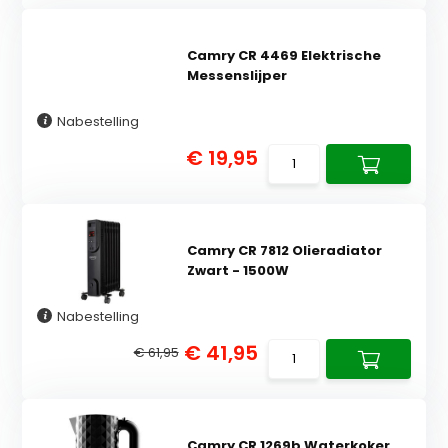
Camry CR 4469 Elektrische
Messenslijper
Nabestelling
€ 19,95
Camry CR 7812 Olieradiator
Zwart - 1500W
Nabestelling
€ 41,95
€ 61,95
Camry CR 1269b Waterkoker