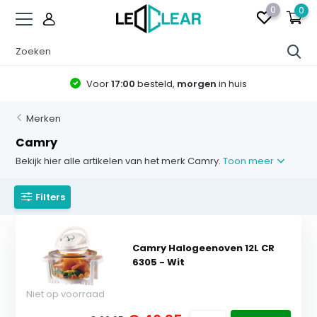
0
0
Voor
17:00
besteld,
morgen
in huis
Merken
Camry
Bekijk hier alle artikelen van het merk Camry.
Toon meer
Filters
Camry Halogeenoven 12L CR
6305 - Wit
Niet op voorraad