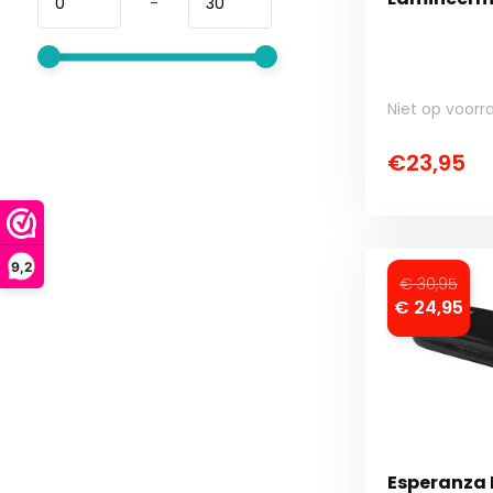
-
Niet op voorr
€23,95
9,2
€ 30,95
€ 24,95
Esperanza 