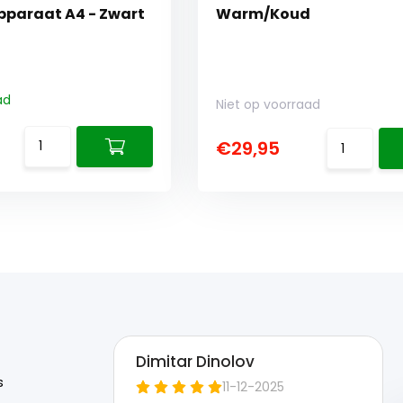
paraat A4 - Zwart
Warm/Koud
ad
Niet op voorraad
€29,95
s