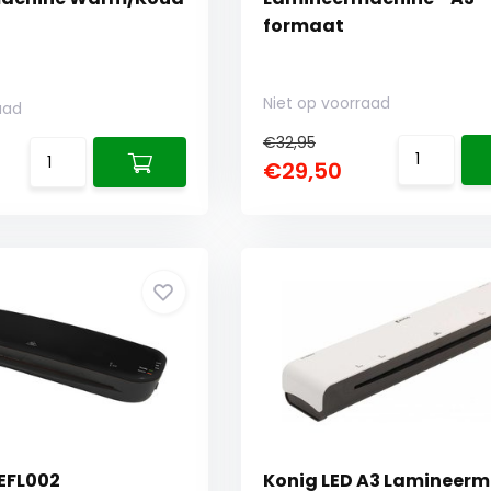
formaat
Niet op voorraad
aad
€32,95
€29,50
EFL002
Konig LED A3 Lamineer