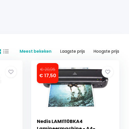
Meest bekeken
Laagste prijs
Hoogste prijs
€ 20,95
€ 17,50
Nedis LAMI110BKA4
Lamineermachine - A4-