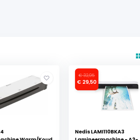
€ 32,95
€ 29,50
A4
Nedis LAMI110BKA3
achine Warm/Koud
Lamineermachine - A3-