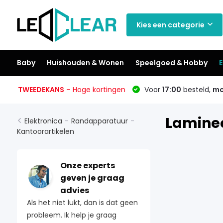
Kies een categorie
Baby
Huishouden & Wonen
Speelgoed & Hobby
E
TWEEDEKANS
– Hoge kortingen
Voor
17:00
besteld,
mo
Lamine
Elektronica
-
Randapparatuur
-
Kantoorartikelen
Onze experts
geven je graag
advies
Als het niet lukt, dan is dat geen
probleem. Ik help je graag