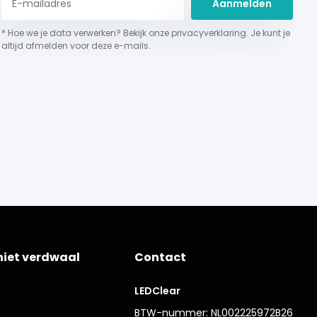
Aanmelden
* Hoe we je data verwerken? Bekijk onze privacyverklaring. Je kunt je
altijd afmelden voor deze e-mails.
niet verdwaal
Contact
LEDClear
BTW-nummer: NL002225972B26