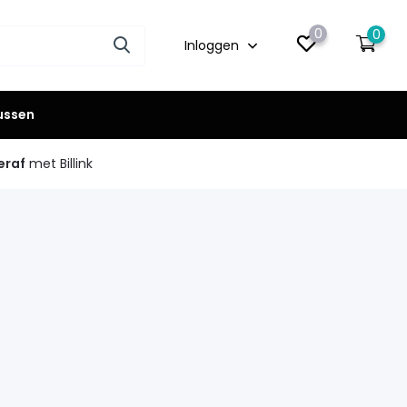
0
0
Inloggen
lussen
eraf
met Billink