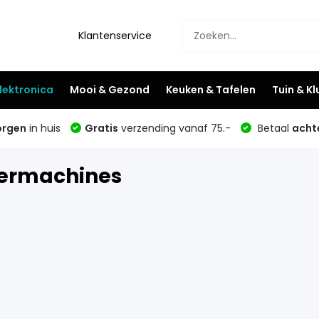
Klantenservice
lektronica
Mooi & Gezond
Keuken & Tafelen
Tuin & K
rgen
in huis
Gratis
verzending vanaf 75.-
Betaal
acht
ermachines