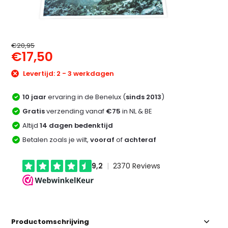
€20,95
€17,50
Levertijd: 2 - 3 werkdagen
10 jaar
ervaring in de Benelux (
sinds 2013
)
Gratis
verzending vanaf
€75
in NL & BE
Altijd
14 dagen bedenktijd
Betalen zoals je wilt,
vooraf
of
achteraf
Productomschrijving