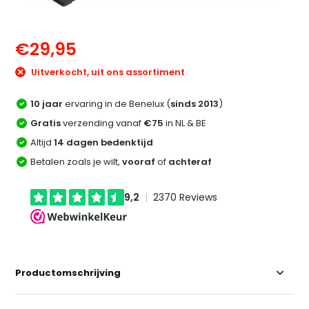
€29,95
Uitverkocht, uit ons assortiment
10 jaar
ervaring in de Benelux (
sinds 2013
)
Gratis
verzending vanaf
€75
in NL & BE
Altijd
14 dagen bedenktijd
Betalen zoals je wilt,
vooraf
of
achteraf
Productomschrijving