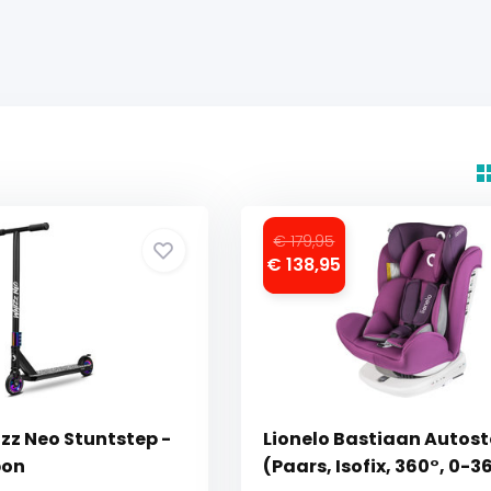
€ 179,95
€ 138,95
zz Neo Stuntstep -
Lionelo Bastiaan Autost
bon
(Paars, Isofix, 360°, 0-3