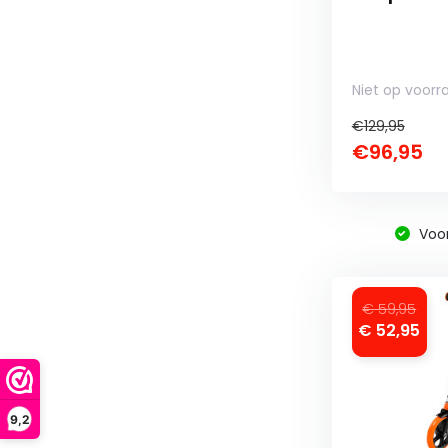
Niet op voorr
€129,95
€96,95
Voo
€ 59,95
€ 52,95
9,2