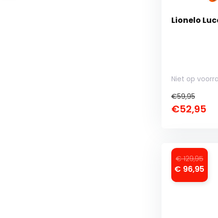
Lionelo Luc
Niet op voorr
€59,95
€52,95
€ 129,95
€ 96,95