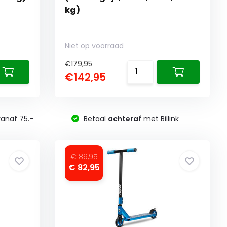
kg)
Niet op voorraad
€179,95
€142,95
anaf 75.-
Betaal
achteraf
met Billink
€ 89,95
€ 82,95