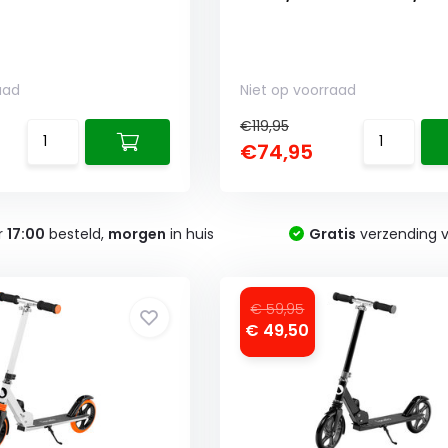
aad
Niet op voorraad
€119,95
€74,95
r
17:00
besteld,
morgen
in huis
Gratis
verzending v
€ 59,95
€ 49,50