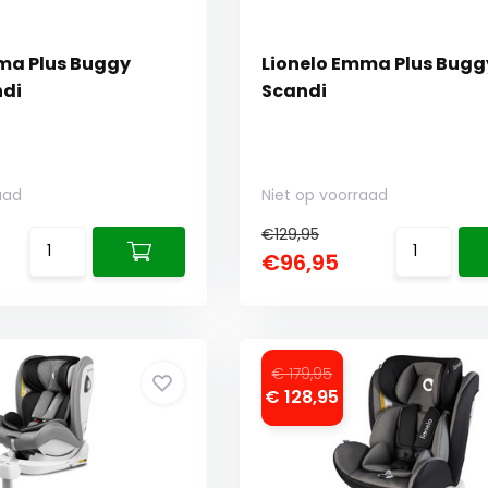
ma Plus Buggy
Lionelo Emma Plus Bugg
ndi
Scandi
aad
Niet op voorraad
€129,95
€96,95
€ 179,95
€ 128,95