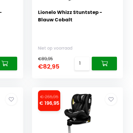
-
Lionelo Whizz Stuntstep -
Blauw Cobalt
Niet op voorraad
€89,95
€82,95
€ 265,95
€ 196,95