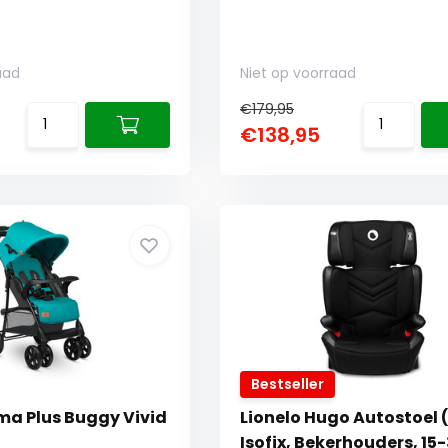
aad
Niet op voorraad
€179,95
€138,95
Bestseller
ma Plus Buggy Vivid
Lionelo Hugo Autostoel 
Isofix, Bekerhouders, 15