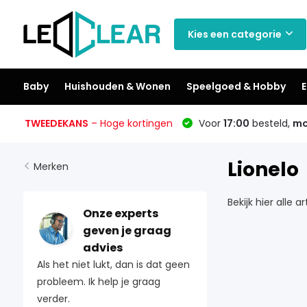
Kies een categorie
Baby
Huishouden & Wonen
Speelgoed & Hobby
E
TWEEDEKANS
– Hoge kortingen
Voor
17:00
besteld,
mo
Lionelo
Merken
Bekijk hier alle 
Onze experts
geven je graag
advies
Als het niet lukt, dan is dat geen
probleem. Ik help je graag
verder.