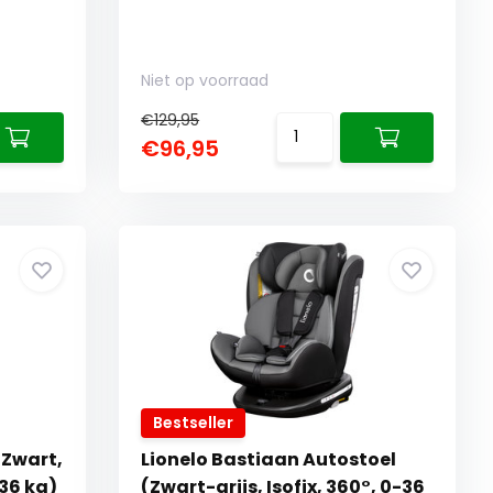
Niet op voorraad
€129,95
€96,95
Bestseller
(Zwart,
Lionelo Bastiaan Autostoel
-36 kg)
(Zwart-grijs, Isofix, 360°, 0-36