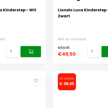
a Kinderstep - Wit
Lionelo Luca Kinderstep 
Zwart
aad
Niet op voorraad
€59,95
€49,50
€ 129,95
€ 96,95