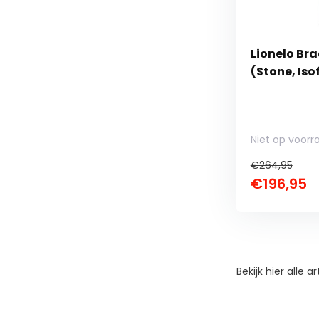
Lionelo Br
(Stone, Iso
Niet op voorr
€264,95
€196,95
Bekijk hier alle 