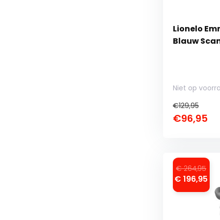
Lionelo Em
Blauw Sca
Niet op voorr
€129,95
€96,95
€ 264,95
€ 196,95