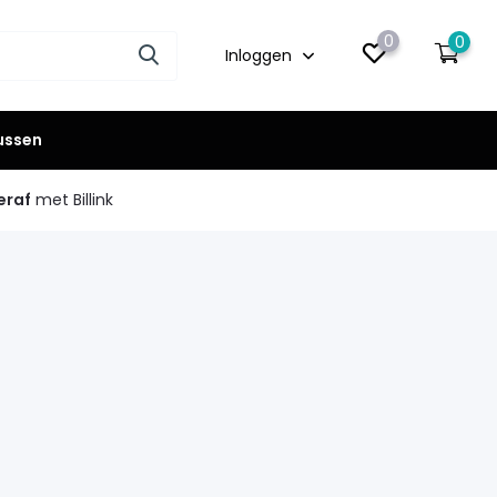
0
0
Inloggen
lussen
eraf
met Billink