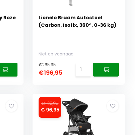
y Roze
Lionelo Braam Autostoel
(Carbon, Isofix, 360°, 0-36 kg)
Niet op voorraad
€265,95
€196,95
€ 129,95
€ 96,95