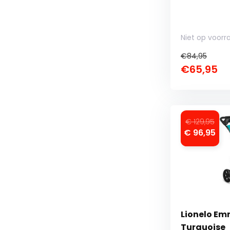
Niet op voorr
€84,95
€65,95
€ 129,95
€ 96,95
Lionelo Em
Turquoise