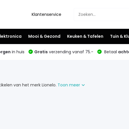
Klantenservice
lektronica
Mooi & Gezond
Keuken & Tafelen
Tuin & K
rgen
in huis
Gratis
verzending vanaf 75.-
Betaal
acht
artikelen van het merk Lionelo.
Toon meer