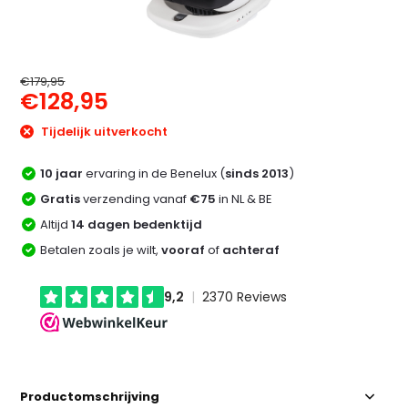
€179,95
€128,95
Tijdelijk uitverkocht
10 jaar
ervaring in de Benelux (
sinds 2013
)
Gratis
verzending vanaf
€75
in NL & BE
Altijd
14 dagen bedenktijd
Betalen zoals je wilt,
vooraf
of
achteraf
Productomschrijving