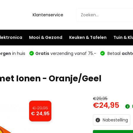
Klantenservice
lektronica
Mooi & Gezond
Keuken & Tafelen
Tuin & K
rgen
in huis
Gratis
verzending vanaf 75.-
Betaal
acht
 met Ionen - Oranje/Geel
€29,95
€24,95
€ 29,95
€ 24,95
Nabestelling