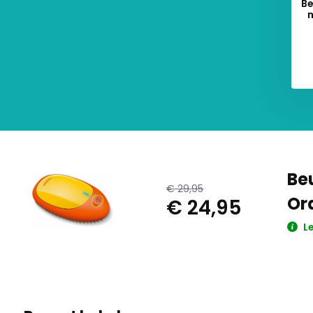
Be
m
Beu
€ 29,95
Or
€ 24,95
Le