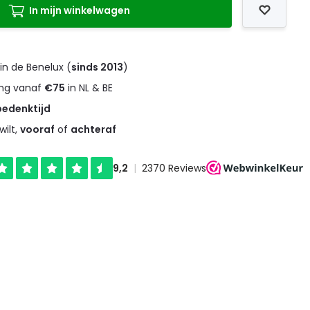
In mijn winkelwagen
in de Benelux (
sinds 2013
)
ng vanaf
€75
in NL & BE
bedenktijd
wilt,
vooraf
of
achteraf