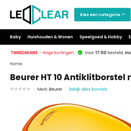
Kies een categorie
Baby
Huishouden & Wonen
Speelgoed & Hobby
E
TWEEDEKANS
– Hoge kortingen
Voor
17:00
besteld,
mo
Home
Beurer HT 10 Antiklitborstel
Merk:
Beurer
Bekijk alles Borstels