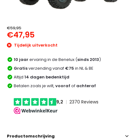
€59,95
€47,95
Tijdelijk uitverkocht
10 jaar
ervaring in de Benelux (
sinds 2013
)
Gratis
verzending vanaf
€75
in NL & BE
Altijd
14 dagen bedenktijd
Betalen zoals je wilt,
vooraf
of
achteraf
Productomschrijving