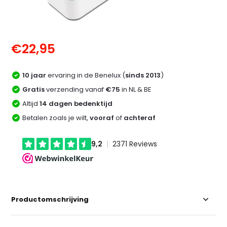
€22,95
10 jaar
ervaring in de Benelux (
sinds 2013
)
Gratis
verzending vanaf
€75
in NL & BE
Altijd
14 dagen bedenktijd
Betalen zoals je wilt,
vooraf
of
achteraf
Productomschrijving