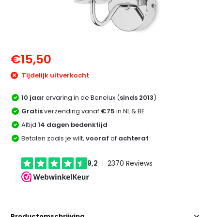
€15,50
Tijdelijk uitverkocht
10 jaar
ervaring in de Benelux (
sinds 2013
)
Gratis
verzending vanaf
€75
in NL & BE
Altijd
14 dagen bedenktijd
Betalen zoals je wilt,
vooraf
of
achteraf
Productomschrijving