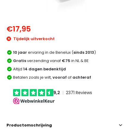
€17,95
Tijdelijk uitverkocht
10 jaar
ervaring in de Benelux (
sinds 2013
)
Gratis
verzending vanaf
€75
in NL & BE
Altijd
14 dagen bedenktijd
Betalen zoals je wilt,
vooraf
of
achteraf
Productomschrijving