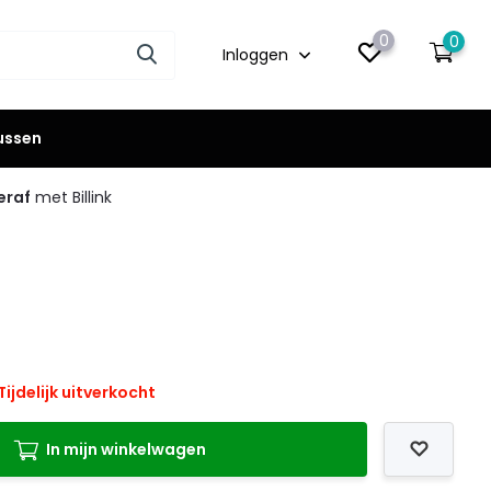
0
0
Inloggen
lussen
eraf
met Billink
Tijdelijk uitverkocht
In mijn winkelwagen