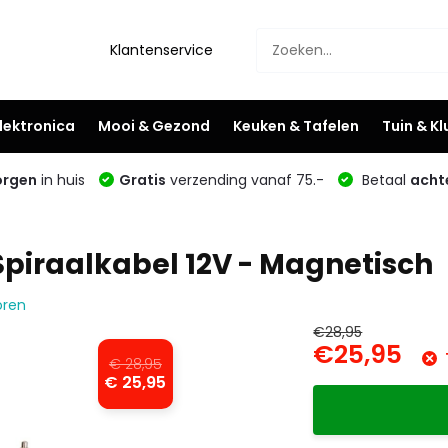
Klantenservice
lektronica
Mooi & Gezond
Keuken & Tafelen
Tuin & K
rgen
in huis
Gratis
verzending vanaf 75.-
Betaal
acht
piraalkabel 12V - Magnetisch
oren
€28,95
€25,95
€ 28,95
€ 25,95