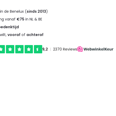
in de Benelux (
sinds 2013
)
ng vanaf
€75
in NL & BE
bedenktijd
wilt,
vooraf
of
achteraf