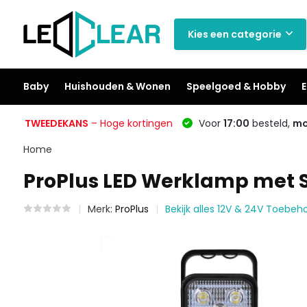
Kies een categorie
Baby
Huishouden & Wonen
Speelgoed & Hobby
E
TWEEDEKANS
– Hoge kortingen
Voor
17:00
besteld,
mo
Home
ProPlus LED Werklamp met S
Merk:
ProPlus
Bekijk alles 12V & 24V Toebeh