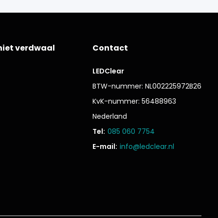
niet verdwaal
Contact
LEDClear
BTW-nummer: NL002225972B26
KvK-nummer: 56488963
Nederland
Tel:
085 060 7754
E-mail:
info@ledclear.nl