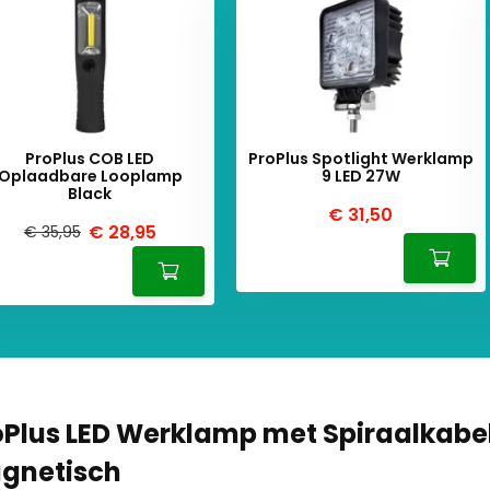
ProPlus COB LED
ProPlus Spotlight Werklamp
Oplaadbare Looplamp
9 LED 27W
Black
€ 31,50
€ 28,95
€ 35,95
oPlus LED Werklamp met Spiraalkabel
gnetisch