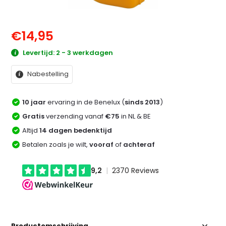
€14,95
Levertijd: 2 - 3 werkdagen
Nabestelling
10 jaar
ervaring in de Benelux (
sinds 2013
)
Gratis
verzending vanaf
€75
in NL & BE
Altijd
14 dagen bedenktijd
Betalen zoals je wilt,
vooraf
of
achteraf
Productomschrijving