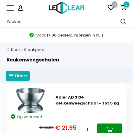
0
0
Voor
17:00
besteld,
morgen
in huis
Kook- & bakgerei
Keukenweegschalen
Filters
Adler AD 3134
Keukenweegschaal - Tot 5 kg
Op voorraad
€ 21,95
€ 25,95