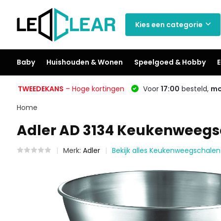
Kies een categorie
Baby
Huishouden & Wonen
Speelgoed & Hobby
E
TWEEDEKANS
– Hoge kortingen
Voor
17:00
besteld,
mo
Home
Adler AD 3134 Keukenweegsc
Merk:
Adler
Bekijk alles Keukenweegschalen