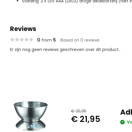
Voeding: 2 x 1,5V AAA (LR03) droge alkalibatterij (niet i
Reviews
0
5
from
Based on 0 reviews
Er zijn nog geen reviews geschreven over dit product..
Adl
€ 25,95
€ 21,95
Vo