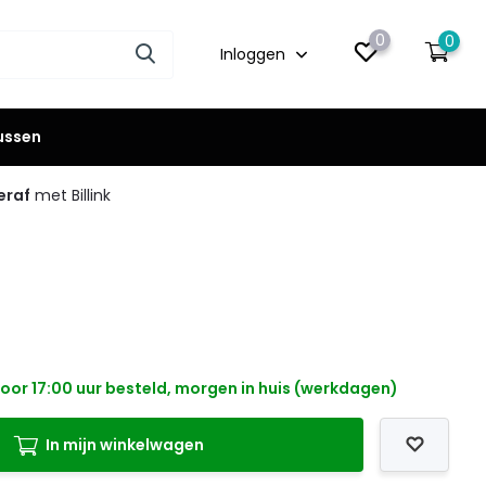
0
0
Inloggen
lussen
eraf
met Billink
oor 17:00 uur besteld, morgen in huis (werkdagen)
In mijn winkelwagen