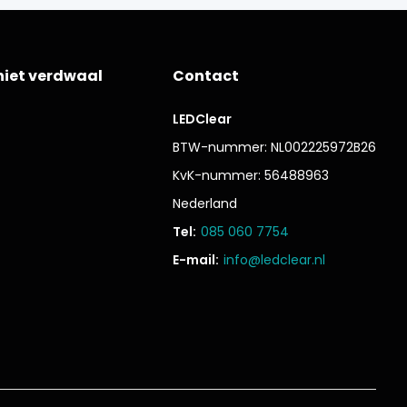
niet verdwaal
Contact
LEDClear
BTW-nummer: NL002225972B26
KvK-nummer: 56488963
Nederland
Tel:
085 060 7754
E-mail:
info@ledclear.nl