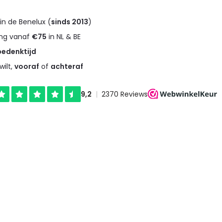
in de Benelux (
sinds 2013
)
ng vanaf
€75
in NL & BE
bedenktijd
wilt,
vooraf
of
achteraf