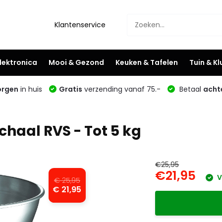
Klantenservice
lektronica
Mooi & Gezond
Keuken & Tafelen
Tuin & K
rgen
in huis
Gratis
verzending vanaf 75.-
Betaal
acht
haal RVS - Tot 5 kg
€25,95
€21,95
V
€ 25,95
€ 21,95