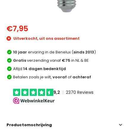
€7,95
Uitverkocht, uit ons assortiment
10 jaar
ervaring in de Benelux (
sinds 2013
)
Gratis
verzending vanaf
€75
in NL & BE
Altijd
14 dagen bedenktijd
Betalen zoals je wilt,
vooraf
of
achteraf
Productomschrijving