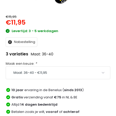
€15,95
€11,95
Levertijd: 3 - 5 werkdagen
Nabestelling
3 variaties
Maat: 36-40
Maak een keuze:
*
10 jaar
ervaring in de Benelux (
sinds 2013
)
Gratis
verzending vanaf
€75
in NL & BE
Altijd
14 dagen bedenktijd
Betalen zoals je wilt,
vooraf
of
achteraf