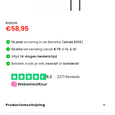
€68,95
€58,95
10 jaar
ervaring in de Benelux (
sinds 2013
)
Gratis
verzending vanaf
€75
in NL & BE
Altijd
14 dagen bedenktijd
Betalen zoals je wilt,
vooraf
of
achteraf
Productomschrijving