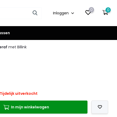
0
0
Inloggen
lussen
eraf
met Billink
Tijdelijk uitverkocht
In mijn winkelwagen