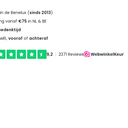
in de Benelux (
sinds 2013
)
ng vanaf
€75
in NL & BE
bedenktijd
wilt,
vooraf
of
achteraf