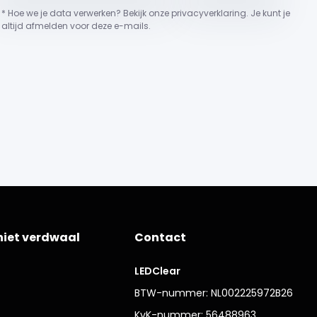
* Hoe we je data verwerken? Bekijk onze privacyverklaring. Je kunt je
altijd afmelden voor deze e-mails.
niet verdwaal
Contact
LEDClear
BTW-nummer: NL002225972B26
KvK-nummer: 56488963