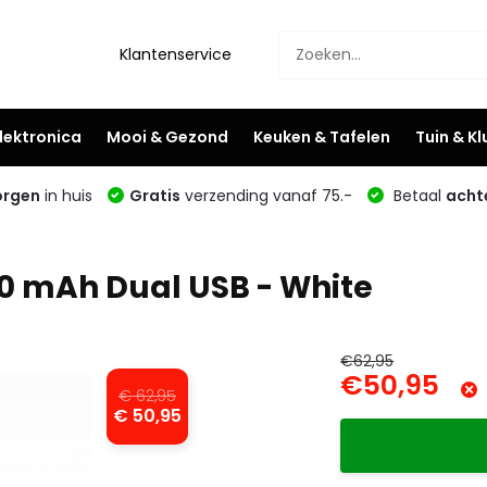
Klantenservice
lektronica
Mooi & Gezond
Keuken & Tafelen
Tuin & K
rgen
in huis
Gratis
verzending vanaf 75.-
Betaal
acht
0 mAh Dual USB - White
€62,95
€50,95
€ 62,95
€ 50,95