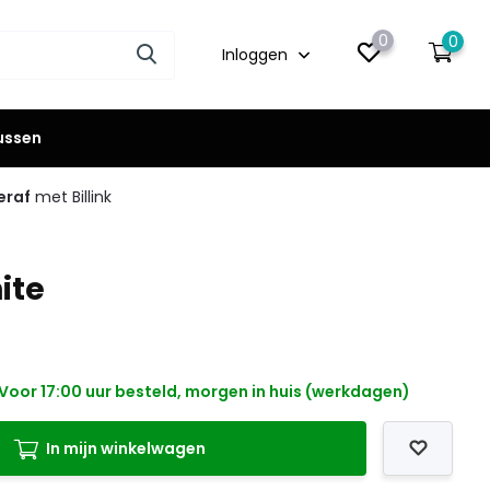
0
0
Inloggen
lussen
eraf
met Billink
ite
Voor 17:00 uur besteld, morgen in huis (werkdagen)
In mijn winkelwagen