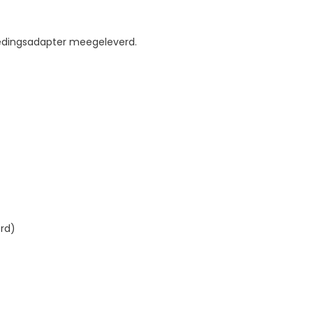
oedingsadapter meegeleverd.
rd)