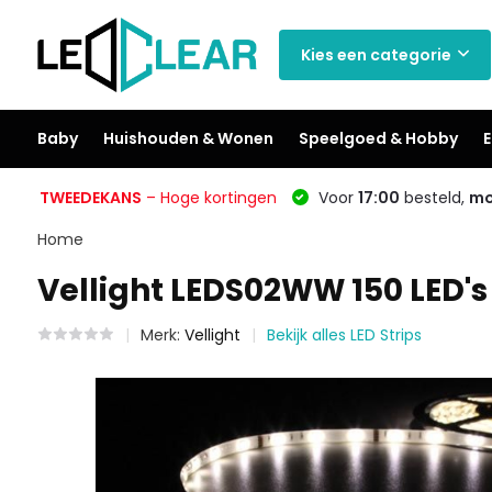
Kies een categorie
Baby
Huishouden & Wonen
Speelgoed & Hobby
E
TWEEDEKANS
– Hoge kortingen
Voor
17:00
besteld,
mo
Home
Vellight LEDS02WW 150 LED's
Merk:
Vellight
Bekijk alles LED Strips