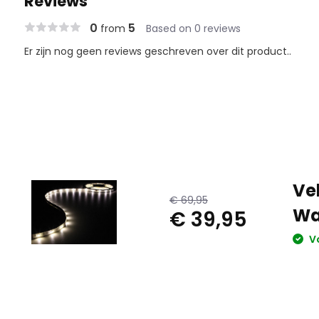
Reviews
0
5
from
Based on 0 reviews
Er zijn nog geen reviews geschreven over dit product..
Ve
€ 69,95
Wa
€ 39,95
Vo