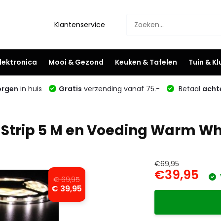
Klantenservice
lektronica
Mooi & Gezond
Keuken & Tafelen
Tuin & K
rgen
in huis
Gratis
verzending vanaf 75.-
Betaal
acht
 Strip 5 M en Voeding Warm Wh
€69,95
€39,95
€ 69,95
€ 39,95