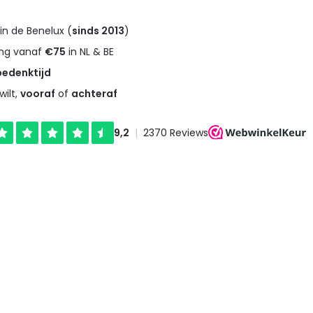
in de Benelux (
sinds 2013
)
ng vanaf
€75
in NL & BE
bedenktijd
wilt,
vooraf
of
achteraf