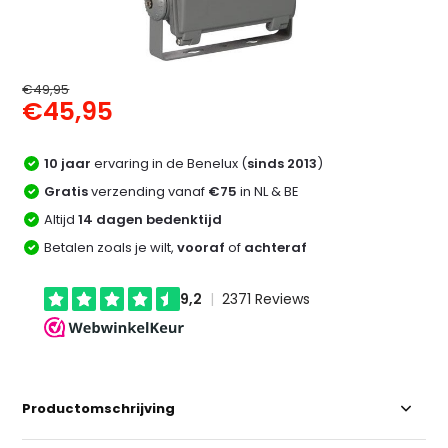
€49,95
€45,95
10 jaar
ervaring in de Benelux (
sinds 2013
)
Gratis
verzending vanaf
€75
in NL & BE
Altijd
14 dagen bedenktijd
Betalen zoals je wilt,
vooraf
of
achteraf
Productomschrijving