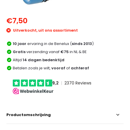
€7,50
Uitverkocht, uit ons assortiment
10 jaar
ervaring in de Benelux (
sinds 2013
)
Gratis
verzending vanaf
€75
in NL & BE
Altijd
14 dagen bedenktijd
Betalen zoals je wilt,
vooraf
of
achteraf
Productomschrijving