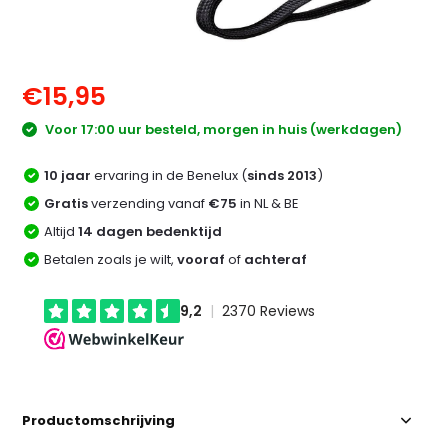
€15,95
Voor 17:00 uur besteld, morgen in huis (werkdagen)
10 jaar
ervaring in de Benelux (
sinds 2013
)
Gratis
verzending vanaf
€75
in NL & BE
Altijd
14 dagen bedenktijd
Betalen zoals je wilt,
vooraf
of
achteraf
Productomschrijving