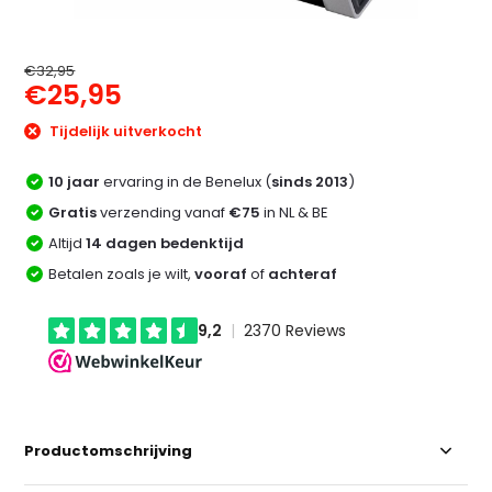
€32,95
€25,95
Tijdelijk uitverkocht
10 jaar
ervaring in de Benelux (
sinds 2013
)
Gratis
verzending vanaf
€75
in NL & BE
Altijd
14 dagen bedenktijd
Betalen zoals je wilt,
vooraf
of
achteraf
Productomschrijving