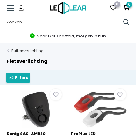
0
0
Voor
17:00
besteld,
morgen
in huis
Buitenverlichting
Fietsverlichting
Filters
Konig SAS-AMB30
ProPlus LED