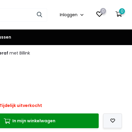
0
0
Inloggen
lussen
eraf
met Billink
Tijdelijk uitverkocht
In mijn winkelwagen