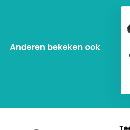
Anderen bekeken ook
ranza Pinatubo
Teesa TSA0202 Elektrische
sche Kookplaat - 1
Kookplaat (1 pits, 1500W,
pits
RVS)
€ 16,95
€ 32,95
4,95
€ 38,95
Te