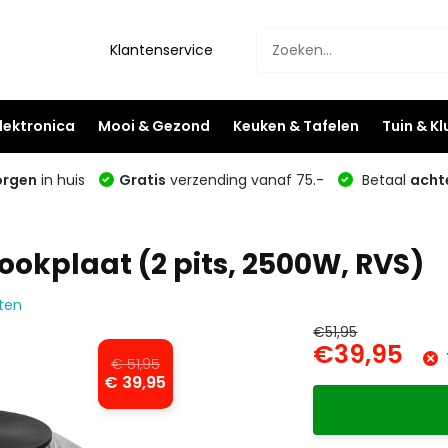
Klantenservice
lektronica
Mooi & Gezond
Keuken & Tafelen
Tuin & K
rgen
in huis
Gratis
verzending vanaf 75.-
Betaal
acht
ookplaat (2 pits, 2500W, RVS)
aten
€51,95
€39,95
€ 51,95
€ 39,95