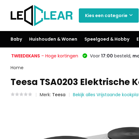
Kies een categorie
Baby
Huishouden & Wonen
Speelgoed & Hobby
E
TWEEDEKANS
– Hoge kortingen
Voor
17:00
besteld,
mo
Home
Teesa TSA0203 Elektrische K
Merk:
Teesa
Bekijk alles Vrijstaande kookpl