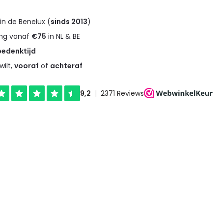
in de Benelux (
sinds 2013
)
ng vanaf
€75
in NL & BE
bedenktijd
wilt,
vooraf
of
achteraf