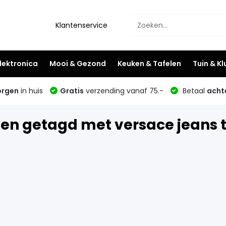
Klantenservice
lektronica
Mooi & Gezond
Keuken & Tafelen
Tuin & K
rgen
in huis
Gratis
verzending vanaf 75.-
Betaal
acht
en getagd met versace jeans 