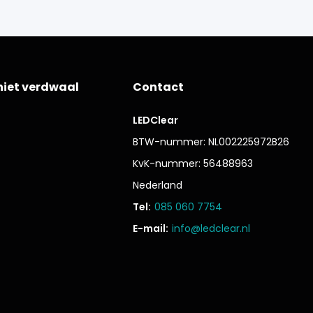
niet verdwaal
Contact
LEDClear
BTW-nummer: NL002225972B26
KvK-nummer: 56488963
Nederland
Tel:
085 060 7754
E-mail:
info@ledclear.nl