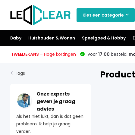
Kies een categorie
Baby
Huishouden & Wonen
Speelgoed & Hobby
E
TWEEDEKANS
– Hoge kortingen
Voor
17:00
besteld,
mo
Product
Tags
Onze experts
geven je graag
advies
Als het niet lukt, dan is dat geen
probleem. Ik help je graag
verder.