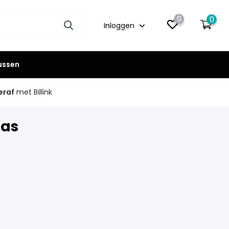
0
0
Inloggen
lussen
eraf
met Billink
tas