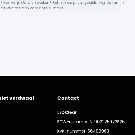
* Hoe we je data verwerken? Bekijk onze privacyverklaring. Je kunt je
altijd afmelden voor deze e-mails.
niet verdwaal
Contact
LEDClear
BTW-nummer: NL002225972B26
KvK-nummer: 56488963