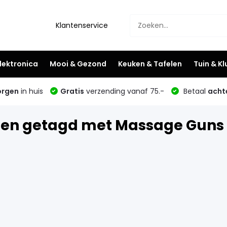
Klantenservice
lektronica
Mooi & Gezond
Keuken & Tafelen
Tuin & K
rgen
in huis
Gratis
verzending vanaf 75.-
Betaal
acht
ten getagd met Massage Guns