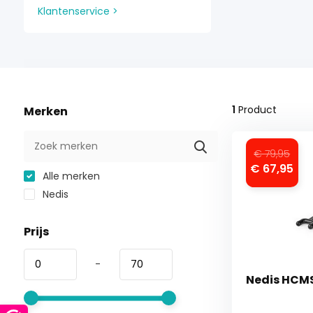
Klantenservice >
1
Product
Merken
€ 79,95
€ 67,95
Alle merken
Nedis
Prijs
-
Nedis HCM