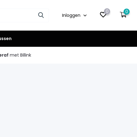
0
0
Inloggen
lussen
eraf
met Billink