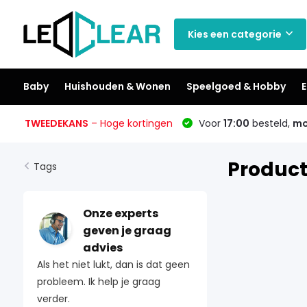
Kies een categorie
Baby
Huishouden & Wonen
Speelgoed & Hobby
E
TWEEDEKANS
– Hoge kortingen
Voor
17:00
besteld,
mo
Produc
Tags
Onze experts
geven je graag
advies
Als het niet lukt, dan is dat geen
probleem. Ik help je graag
verder.