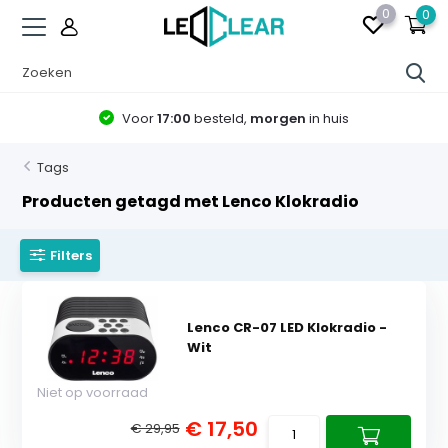
0
0
Voor
17:00
besteld,
morgen
in huis
Tags
Producten getagd met Lenco Klokradio
Filters
Lenco CR-07 LED Klokradio -
Wit
Niet op voorraad
€ 17,50
€ 29,95