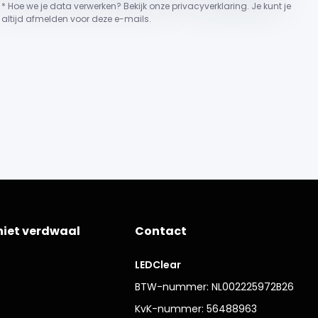
* Hoe we je data verwerken? Bekijk onze privacyverklaring. Je kunt je
altijd afmelden voor deze e-mails.
niet verdwaal
Contact
LEDClear
BTW-nummer: NL002225972B26
KvK-nummer: 56488963