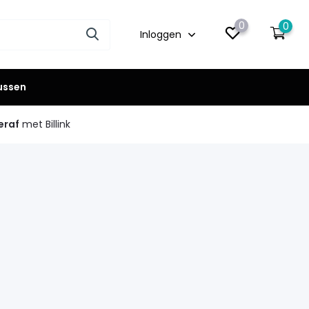
0
0
Inloggen
lussen
eraf
met Billink