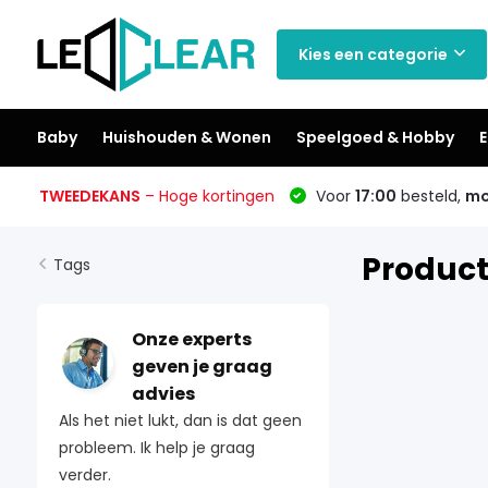
Kies een categorie
Baby
Huishouden & Wonen
Speelgoed & Hobby
E
TWEEDEKANS
– Hoge kortingen
Voor
17:00
besteld,
mo
Product
Tags
Onze experts
geven je graag
advies
Als het niet lukt, dan is dat geen
probleem. Ik help je graag
verder.