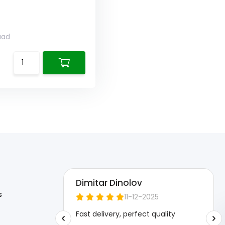
aad
s