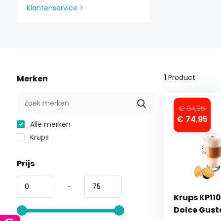
Klantenservice >
1
Product
Merken
€ 94,95
€ 74,95
Alle merken
Krups
Prijs
-
Krups KP11
Dolce Gust