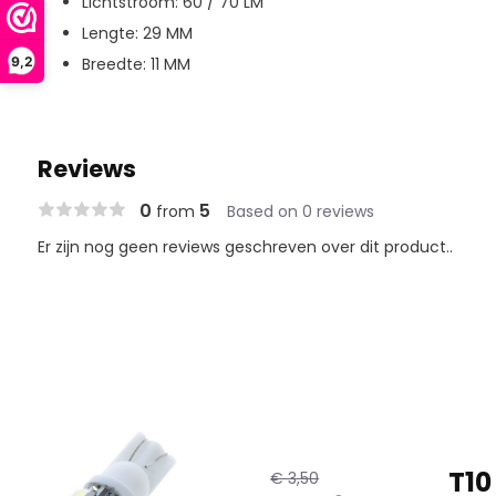
Lichtstroom: 60 / 70 LM
Lengte: 29 MM
9,2
Breedte: 11 MM
Reviews
0
5
from
Based on 0 reviews
Er zijn nog geen reviews geschreven over dit product..
T10
€ 3,50