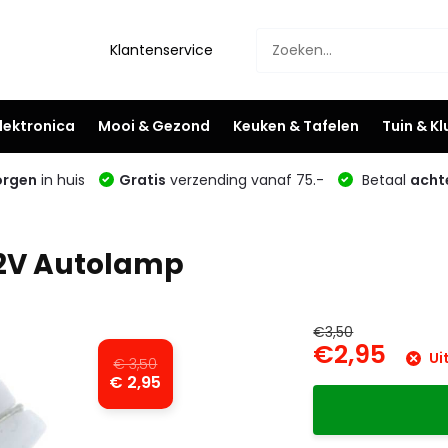
Klantenservice
lektronica
Mooi & Gezond
Keuken & Tafelen
Tuin & K
rgen
in huis
Gratis
verzending vanaf 75.-
Betaal
acht
12V Autolamp
€3,50
€2,95
Ui
€ 3,50
€ 2,95