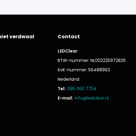
niet verdwaal
Contact
LEDClear
BTW-nummer: NL002225972B26
KvK-nummer: 56488963
Nederland
Tel:
085 060 7754
E-mail:
info@ledclear.nl