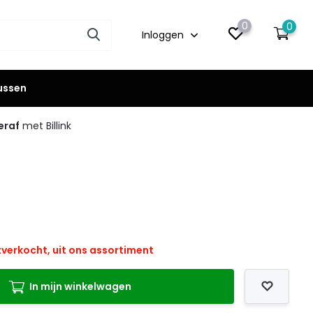
0
0
Inloggen
lussen
eraf
met Billink
tverkocht, uit ons assortiment
In mijn winkelwagen