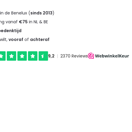
in de Benelux (
sinds 2013
)
ng vanaf
€75
in NL & BE
bedenktijd
wilt,
vooraf
of
achteraf