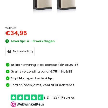
€42,95
€34,95
Levertijd: 4 - 8 werkdagen
Nabestelling
10 jaar
ervaring in de Benelux (
sinds 2013
)
Gratis
verzending vanaf
€75
in NL & BE
Altijd
14 dagen bedenktijd
Betalen zoals je wilt,
vooraf
of
achteraf