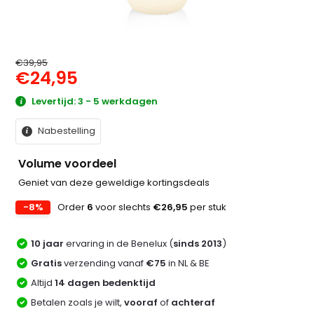
€39,95
€24,95
Levertijd: 3 - 5 werkdagen
Nabestelling
Volume voordeel
Geniet van deze geweldige kortingsdeals
-8%
Order
6
voor slechts
€26,95
per stuk
10 jaar
ervaring in de Benelux (
sinds 2013
)
Gratis
verzending vanaf
€75
in NL & BE
Altijd
14 dagen bedenktijd
Betalen zoals je wilt,
vooraf
of
achteraf