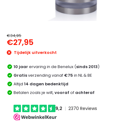
€34,95
€27,95
Tijdelijk uitverkocht
10 jaar
ervaring in de Benelux (
sinds 2013
)
Gratis
verzending vanaf
€75
in NL & BE
Altijd
14 dagen bedenktijd
Betalen zoals je wilt,
vooraf
of
achteraf