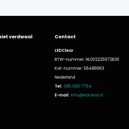
niet verdwaal
Contact
LEDClear
BTW-nummer: NL002225972B26
KvK-nummer: 56488963
Nederland
Tel:
085 060 7754
E-mail:
info@ledclear.nl