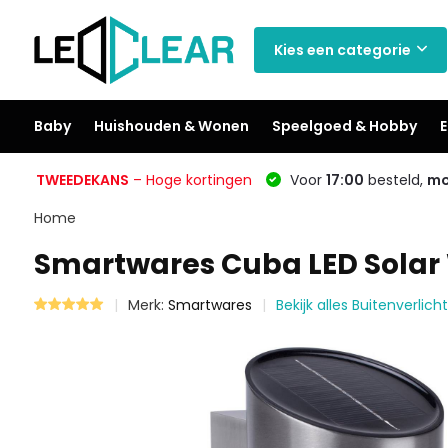
Kies een categorie
Baby
Huishouden & Wonen
Speelgoed & Hobby
E
TWEEDEKANS
– Hoge kortingen
Voor
17:00
besteld,
mo
Home
Smartwares Cuba LED Sola
Merk:
Smartwares
Bekijk alles Buitenverlich