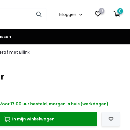
0
0
Inloggen
lussen
eraf
met Billink
r
Voor 17:00 uur besteld, morgen in huis (werkdagen)
In mijn winkelwagen