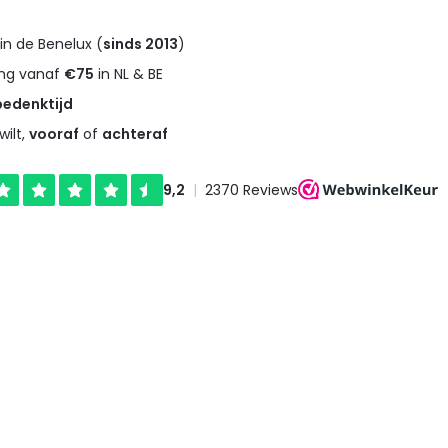
in de Benelux (
sinds 2013
)
ng vanaf
€75
in NL & BE
bedenktijd
wilt,
vooraf
of
achteraf