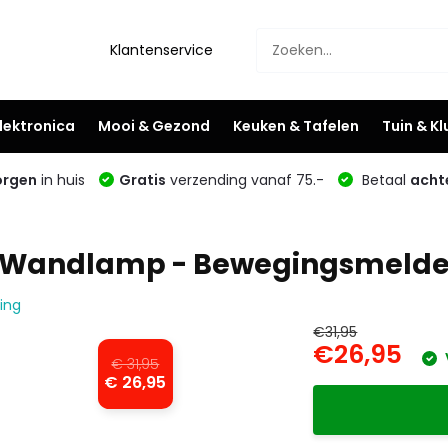
Klantenservice
lektronica
Mooi & Gezond
Keuken & Tafelen
Tuin & K
rgen
in huis
Gratis
verzending vanaf 75.-
Betaal
acht
r Wandlamp - Bewegingsmelde
ting
€31,95
€26,95
€ 31,95
€ 26,95