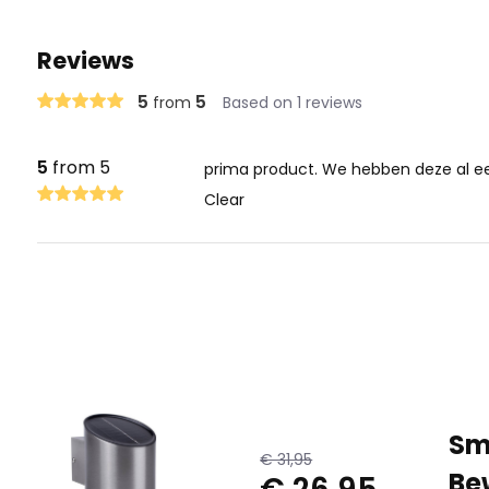
Reviews
5
5
from
Based on 1 reviews
5
from 5
prima product. We hebben deze al een
Clear
Sm
€ 31,95
Be