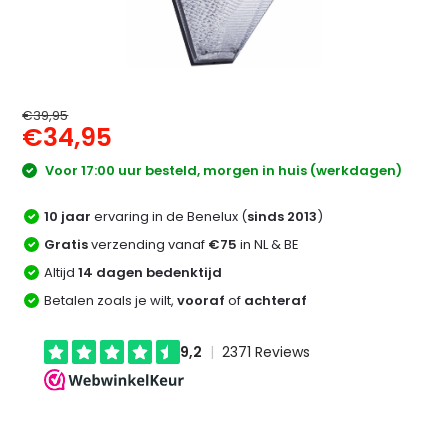
€39,95
€34,95
Voor 17:00 uur besteld, morgen in huis (werkdagen)
10 jaar
ervaring in de Benelux (
sinds 2013
)
Gratis
verzending vanaf
€75
in NL & BE
Altijd
14 dagen bedenktijd
Betalen zoals je wilt,
vooraf
of
achteraf