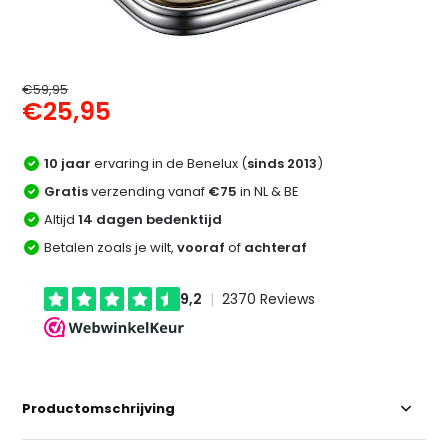
€59,95
€25,95
10 jaar
ervaring in de Benelux (
sinds 2013
)
Gratis
verzending vanaf
€75
in NL & BE
Altijd
14 dagen bedenktijd
Betalen zoals je wilt,
vooraf
of
achteraf
Productomschrijving