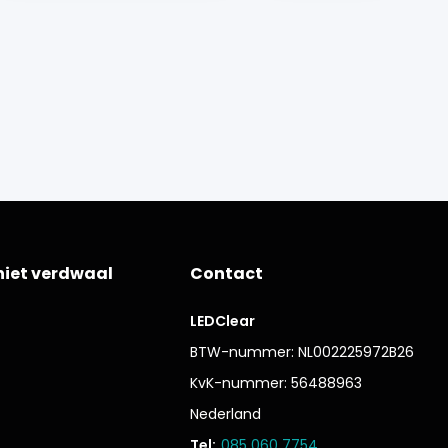
niet verdwaal
Contact
LEDClear
BTW-nummer: NL002225972B26
KvK-nummer: 56488963
Nederland
Tel:
085 060 7754