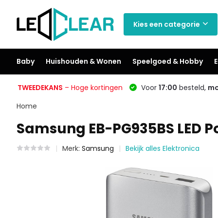
Kies een categorie
Baby
Huishouden & Wonen
Speelgoed & Hobby
E
TWEEDEKANS
– Hoge kortingen
Voor
17:00
besteld,
mo
Home
Samsung EB-PG935BS LED Po
Merk:
Samsung
Bekijk alles Elektronica