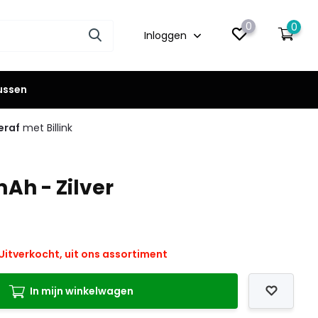
0
0
Inloggen
lussen
eraf
met Billink
h - Zilver
Uitverkocht, uit ons assortiment
In mijn winkelwagen