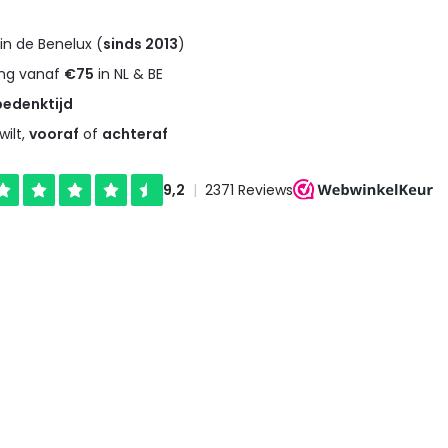
in de Benelux (
sinds 2013
)
ng vanaf
€75
in NL & BE
bedenktijd
wilt,
vooraf
of
achteraf