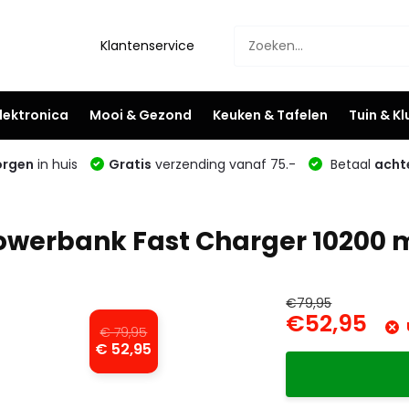
Klantenservice
lektronica
Mooi & Gezond
Keuken & Tafelen
Tuin & K
rgen
in huis
Gratis
verzending vanaf 75.-
Betaal
acht
werbank Fast Charger 10200 mA
€79,95
€52,95
€ 79,95
€ 52,95